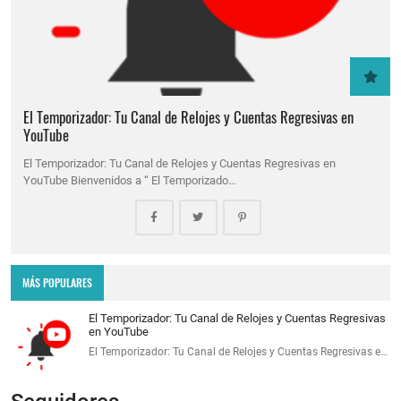
El Temporizador: Tu Canal de Relojes y Cuentas Regresivas en
YouTube
El Temporizador: Tu Canal de Relojes y Cuentas Regresivas en
YouTube Bienvenidos a “ El Temporizado…
MÁS POPULARES
El Temporizador: Tu Canal de Relojes y Cuentas Regresivas
en YouTube
El Temporizador: Tu Canal de Relojes y Cuentas Regresivas e…